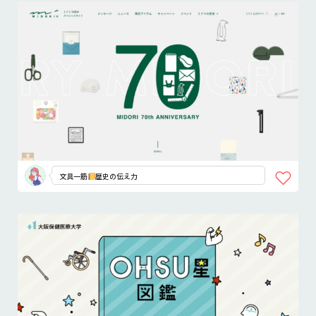
文具一筋
歴史の伝え力