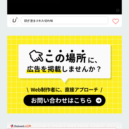
研ぎ澄まされた切れ味