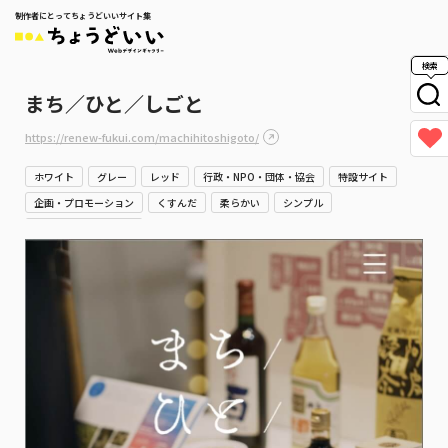
制作者にとってちょうどいいサイト集
検索
まち／ひと／しごと
https://renew-fukui.com/machihitoshigoto/
ホワイト
グレー
レッド
行政・NPO・団体・協会
特設サイト
企画・プロモーション
くすんだ
柔らかい
シンプル
やさしい・ナチュラル