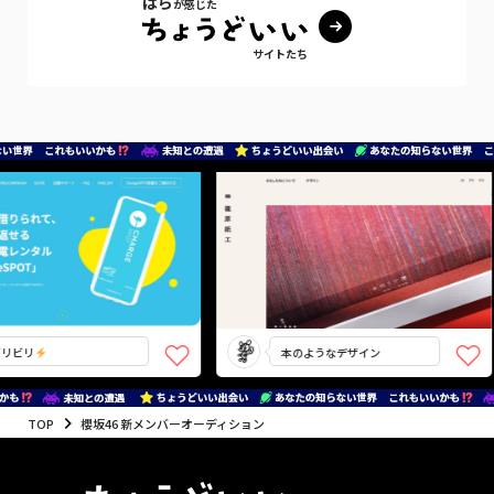
ぱら
が感じた
サイトたち
ビリ
本のようなデザイン
TOP
櫻坂46 新メンバーオーディション