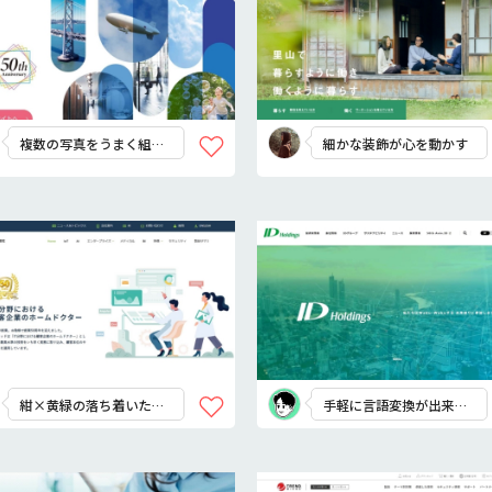
複数の写真をうまく組み
細かな装飾が心を動かす
合わせたファーストビュ
ー
紺×黄緑の落ち着いたデ
手軽に言語変換が出来る
ザイン
機能