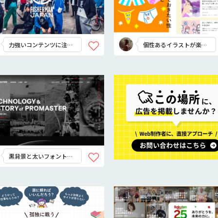
力強いコンテンツに注
個性あるイラストが楽し
目。
い！
黒背景と太いフォントで
かっちり感を出す