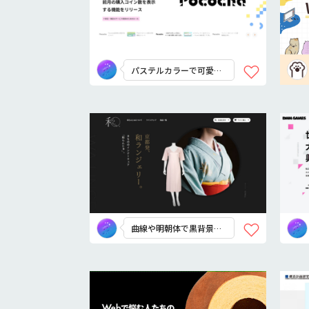
パステルカラーで可愛さ
と安心感を
曲線や明朝体で黒背景で
も繊細に