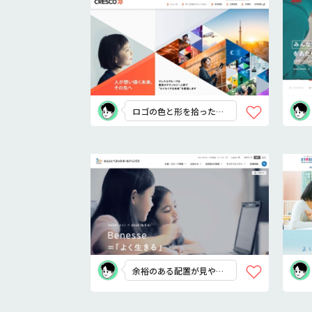
ロゴの色と形を拾ったデ
ザイン
余裕のある配置が見やす
い