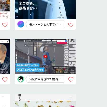
モノトーンと太字でクー
ルに！
背景に固定された動画が
印象的