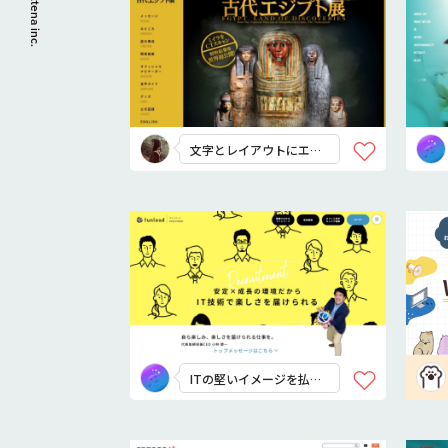
© ippaiattena inc.
文字とレイアウトにエジ
プトを感じる！
ITの堅いイメージを払
拭！