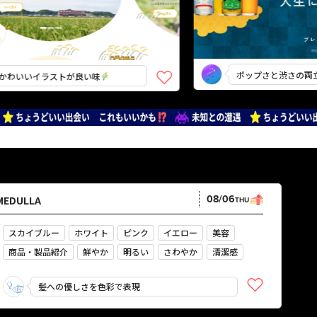
ポップさと渋さの両立
いイラストが良い味
08/06
MEDULLA
THU
スカイブルー
ホワイト
ピンク
イエロー
美容
商品・製品紹介
鮮やか
明るい
さわやか
清潔感
髪への優しさを色彩で表現