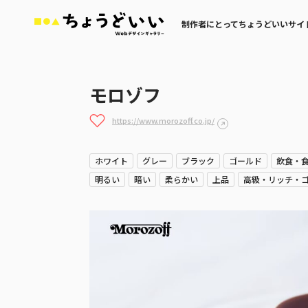
制作者にとってちょうどいいサイ
モロゾフ
https://www.morozoff.co.jp/
ホワイト
グレー
ブラック
ゴールド
飲食・
明るい
暗い
柔らかい
上品
高級・リッチ・