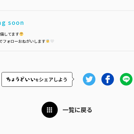
ng soon
備してます
でフォローおねがいします
シェアしよう
を
一覧に戻る