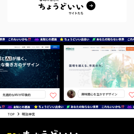
サイトたち
興味関心を生かすデザイン
先進的なMVが印象的
TOP
明治神宮