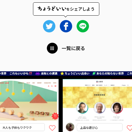
シェアしよう
を
一覧に戻る
大人も子供もワクワク
上品な遊び心