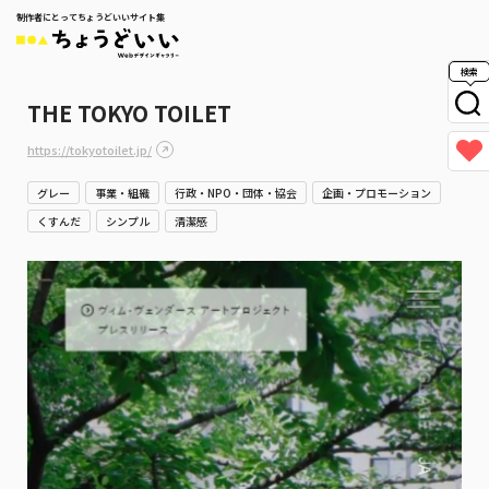
制作者にとってちょうどいいサイト集
検索
THE TOKYO TOILET
https://tokyotoilet.jp/
グレー
事業・組織
行政・NPO・団体・協会
企画・プロモーション
くすんだ
シンプル
清潔感