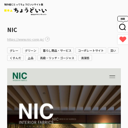
制作者にとってちょうどいいサイト集
検索
NIC
https://www.nic-corp.jp/
グレー
グリーン
暮らし商品・サービス
コーポレートサイト
深い
くすんだ
上品
高級・リッチ・ゴージャス
清潔感