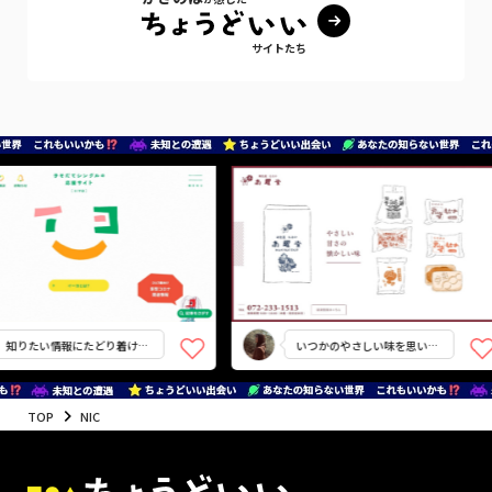
サイトたち
知りたい情報にたどり着ける
いつかのやさしい味を思い出
工夫
す
TOP
NIC