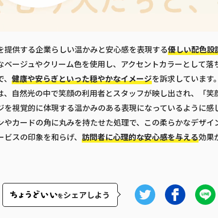
を提供する企業らしい温かみと安心感を表現する
優しい配色設
なベージュやクリーム色を使用し、アクセントカラーとして落
で、
健康や安らぎといった穏やかなイメージ
を訴求しています
は、自然光の中で笑顔の利用者とスタッフが映し出され、「笑
ジを視覚的に体現する温かみのある表現になっているように感
ンやカードの角に丸みを持たせた処理で、この柔らかなデザイ
ービスの印象を和らげ、
訪問者に心理的な安心感を与える
効果
シェアしよう
を