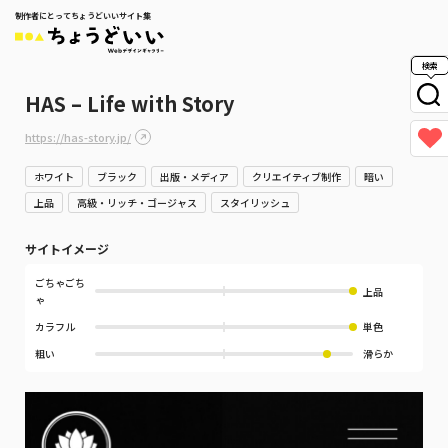
制作者にとってちょうどいいサイト集
検索
HAS – Life with Story
https://has-story.jp/
ホワイト
ブラック
出版・メディア
クリエイティブ制作
暗い
上品
高級・リッチ・ゴージャス
スタイリッシュ
サイトイメージ
ごちゃごち
上品
ゃ
カラフル
単色
粗い
滑らか