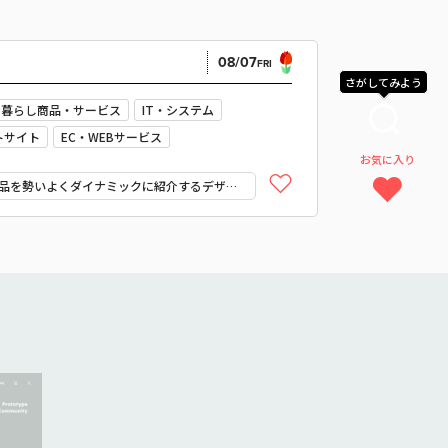
08/07
FRI
さがしてみよう
暮らし商品・サービス
IT・システム
トサイト
EC・WEBサービス
お気に入り
モーション
鮮やか
強い
にぎやか
品を勢いよくダイナミックに紹介するデザイ
スタイリッシュ