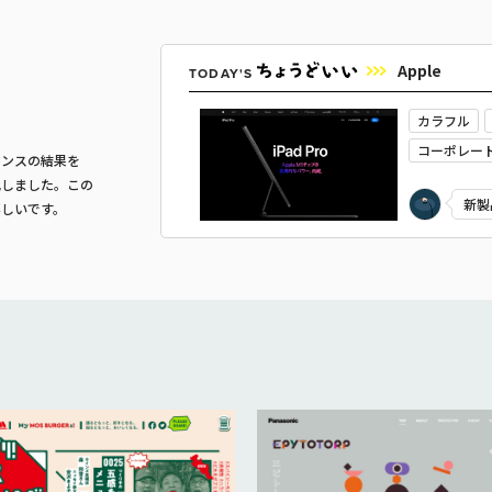
Apple
TODAY'S
カラフル
コーポレー
マンスの結果を
企画・プロ
化しました。この
新製
嬉しいです。
かっこいい
ン