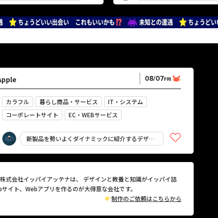
08/07
Apple
FRI
カラフル
暮らし商品・サービス
IT・システム
コーポレートサイト
EC・WEBサービス
企画・プロモーション
鮮やか
強い
にぎやか
新製品を勢いよくダイナミックに紹介するデザイ
かっこいい
スタイリッシュ
ン
株式会社イッパイアッテナは、 デザインと教養と知識がイッパイ詰
ebサイト、Webアプリを作るのが大得意な会社です。
制作のご依頼はこちらから