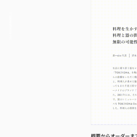
© ippaiattena inc.
概要からオーダーま