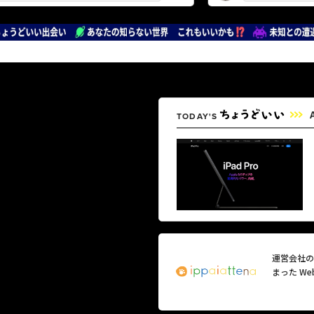
TODAY'S
運営会社の
まった W