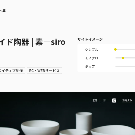
ト集
陶器 | 素—siro
サイトイメージ
シンプル
モノクロ
ポップ
エイティブ制作
EC・WEBサービス