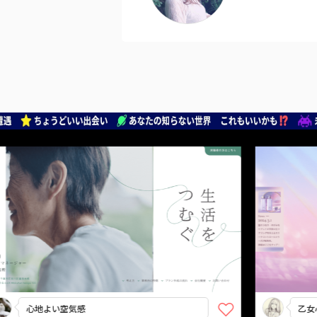
よい空気感
乙女心をくすぐ