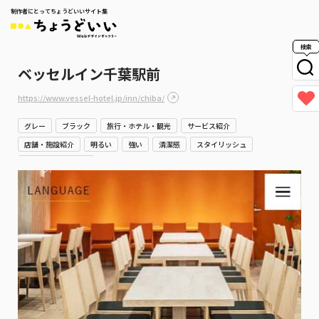
制作者にとってちょうどいいサイト集
検索
ベッセルイン千葉駅前
https://www.vessel-hotel.jp/inn/chiba/
グレー
ブラック
旅行・ホテル・観光
サービス紹介
店舗・施設紹介
明るい
強い
清潔感
スタイリッシュ
堅実・誠実・信頼感