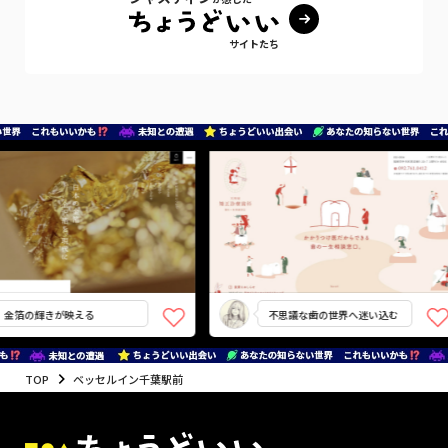
サイトたち
金箔の輝きが映える
不思議な歯の世界へ迷い込む
TOP
ベッセルイン千葉駅前