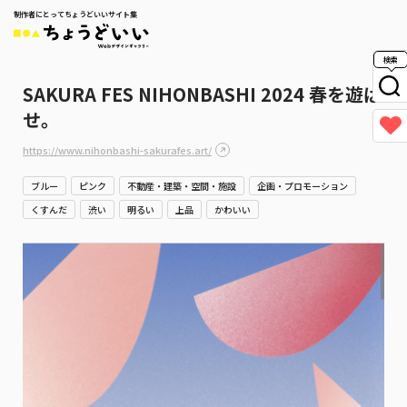
制作者にとってちょうどいいサイト集
検索
SAKURA FES NIHONBASHI 2024 春を遊ば
せ。
https://www.nihonbashi-sakurafes.art/
ブルー
ピンク
不動産・建築・空間・施設
企画・プロモーション
くすんだ
渋い
明るい
上品
かわいい