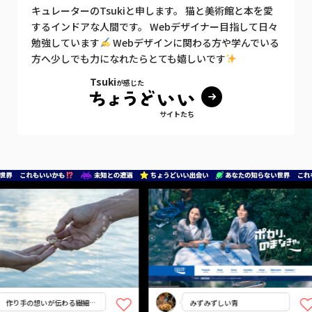
キュレーターのTsukiと申します。 猫と美術館と本を愛
するインドアな人間です。 Webデザイナー目指して日々
勉強しています
Webデザインに関わる方や学んでいる
方へ少しでも力になれたらとても嬉しいです
Tsuki
が感じた
サイトたち
作り手の想いが伝わる繊細で
みずみずしい青