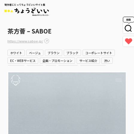
制作者にとってちょうどいいサイト集
検索
茶方薈 – SABOE
https://www.saboe.jp/
ホワイト
ベージュ
ブラウン
ブラック
コーポレートサイト
EC・WEBサービス
企画・プロモーション
サービス紹介
渋い
柔らかい
シンプル
上品
かっこいい
スタイリッシュ