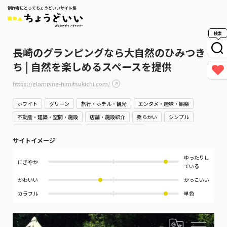
制作者にとってちょうどいいサイト集
検索
長崎のグランピングなら大自然のひみつき
ち | 自然を楽しめるスペースを提供
https://glamping-himitsukichi.com/
ホワイト
グリーン
旅行・ホテル・観光
エンタメ・趣味・娯楽
不動産・建築・空間・施設
店舗・施設紹介
柔らかい
シンプル
高級・リッチ・ゴージャス
やさしい・ナチュラル
サイトイメージ
ゆったりし
にぎやか
ている
かわいい
かっこいい
カラフル
単色