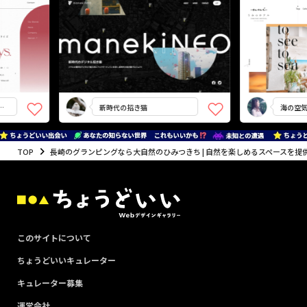
新時代の招き猫
海の空気が味
TOP
長崎のグランピングなら大自然のひみつきち | 自然を楽しめるスペースを提
このサイトについて
ちょうどいいキュレーター
キュレーター募集
運営会社