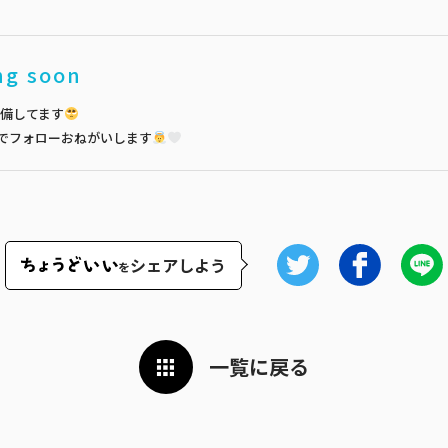
ng soon
備してます
でフォローおねがいします
シェアしよう
を
一覧に戻る