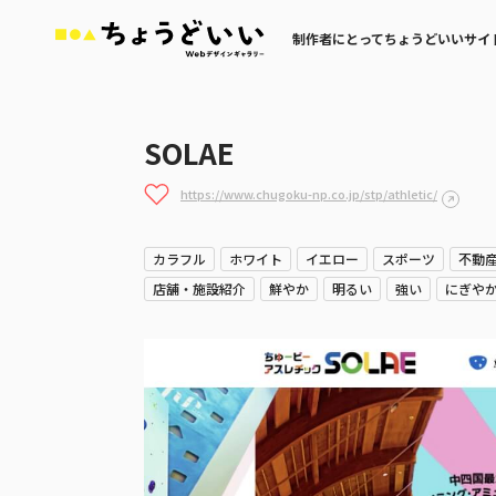
制作者にとってちょうどいいサイ
SOLAE
https://www.chugoku-np.co.jp/stp/athletic/
カラフル
ホワイト
イエロー
スポーツ
不動
店舗・施設紹介
鮮やか
明るい
強い
にぎや