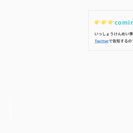
comi
いっしょうけんめい準
Twitter
で告知するの
© ippaiattena inc.