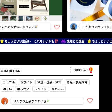
め方勉強になります
こだわりのポップなデザイン
08/08
KOMAMEHAN
SAT
カラフル
ホワイト
飲食・食品・飲料
商品・製品紹介
明るい
柔らかい
シンプル
かわいい
やさしい・ナチュラル
はんなり上品なかわいさ