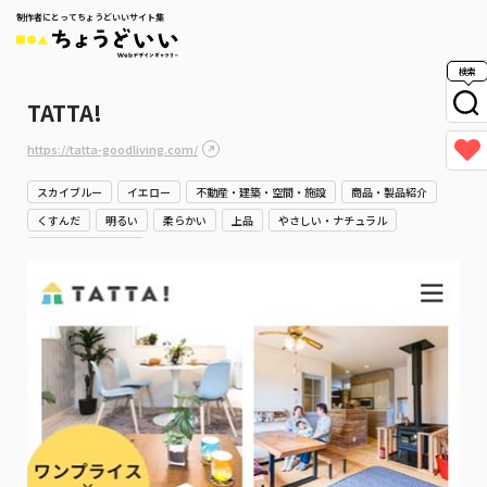
制作者にとってちょうどいいサイト集
検索
TATTA!
https://tatta-goodliving.com/
スカイブルー
イエロー
不動産・建築・空間・施設
商品・製品紹介
くすんだ
明るい
柔らかい
上品
やさしい・ナチュラル
堅実・誠実・信頼感