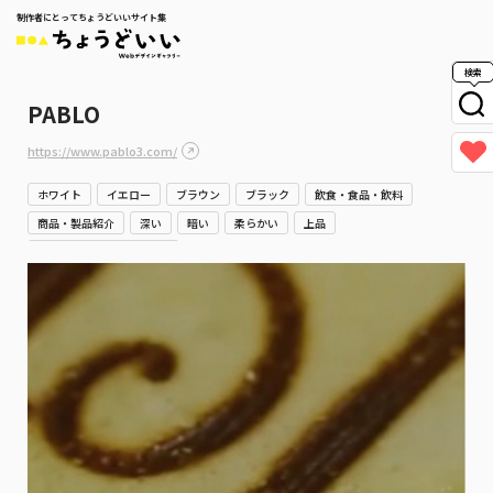
制作者にとってちょうどいいサイト集
検索
PABLO
https://www.pablo3.com/
ホワイト
イエロー
ブラウン
ブラック
飲食・食品・飲料
商品・製品紹介
深い
暗い
柔らかい
上品
高級・リッチ・ゴージャス