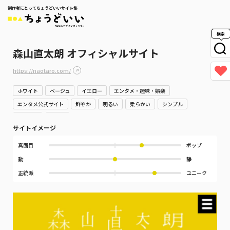
制作者にとってちょうどいいサイト集
検索
森山直太朗 オフィシャルサイト
https://naotaro.com/
ホワイト
ベージュ
イエロー
エンタメ・趣味・娯楽
エンタメ公式サイト
鮮やか
明るい
柔らかい
シンプル
にぎやか
ポップ
サイトイメージ
真面目
ポップ
動
静
正統派
ユニーク