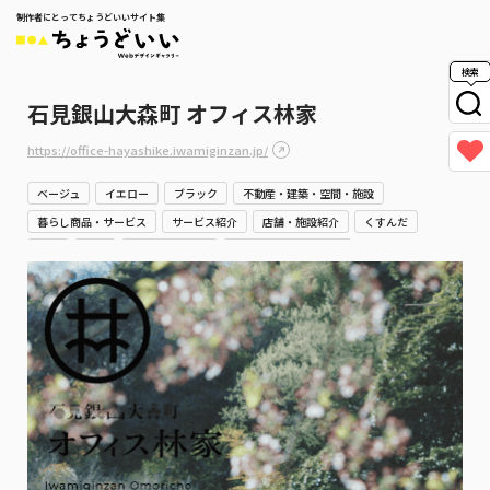
制作者にとってちょうどいいサイト集
検索
石見銀山大森町 オフィス林家
https://office-hayashike.iwamiginzan.jp/
ベージュ
イエロー
ブラック
不動産・建築・空間・施設
暮らし商品・サービス
サービス紹介
店舗・施設紹介
くすんだ
渋い
上品
スタイリッシュ
やさしい・ナチュラル