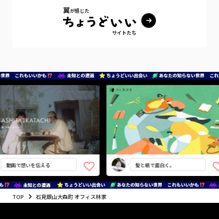
翼
が感じた
サイトたち
動画で想いを伝える
髪と紙で面白く。
TOP
石見銀山大森町 オフィス林家