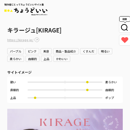
制作者にとってちょうどいいサイト集
検索
キラージュ[KIRAGE]
https://kirage.jp/
パープル
ピンク
美容
商品・製品紹介
くすんだ
明るい
柔らかい
曲線的
上品
かわいい
サイトイメージ
硬い
柔らかい
直線的
曲線的
上品
ポップ