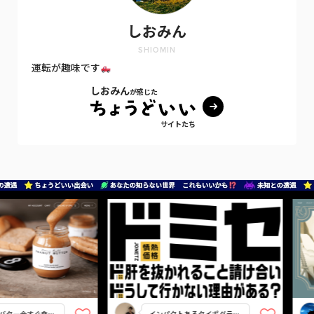
しおみん
SHIOMIN
運転が趣味です
しおみん
が感じた
サイトたち
ター今すぐ食べ
インパクトあるタイポグラフ