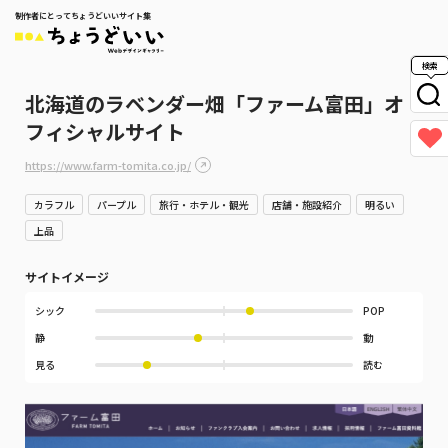
制作者にとってちょうどいいサイト集
検索
北海道のラベンダー畑「ファーム富田」オ
フィシャルサイト
https://www.farm-tomita.co.jp/
カラフル
パープル
旅行・ホテル・観光
店舗・施設紹介
明るい
上品
サイトイメージ
シック
POP
静
動
見る
読む