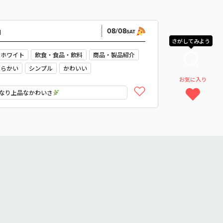
08/08
N
SAT
さがしてみよう
ホワイト
飲食・食品・飲料
商品・製品紹介
柔らかい
シンプル
かわいい
お気に入り
ナチュラル
なり上品なかわいさ