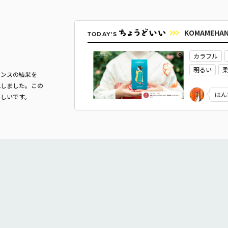
KOMAMEHA
TODAY'S
カラフル
明るい
マンスの結果を
やさしい・
化しました。この
はん
嬉しいです。