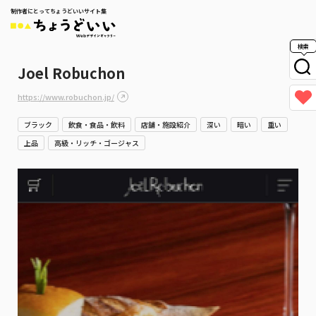
制作者にとってちょうどいいサイト集
検索
Joel Robuchon
https://www.robuchon.jp/
ブラック
飲食・食品・飲料
店舗・施設紹介
深い
暗い
重い
上品
高級・リッチ・ゴージャス