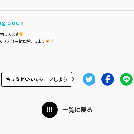
ng soon
備してます
でフォローおねがいします
シェアしよう
を
一覧に戻る