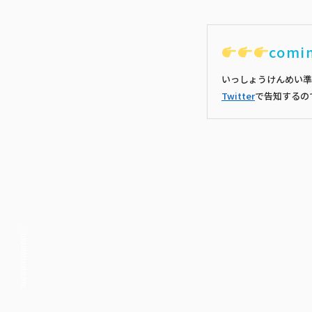
comi
いっしょうけんめい準
Twitter
で告知するの
© ippaiattena inc.