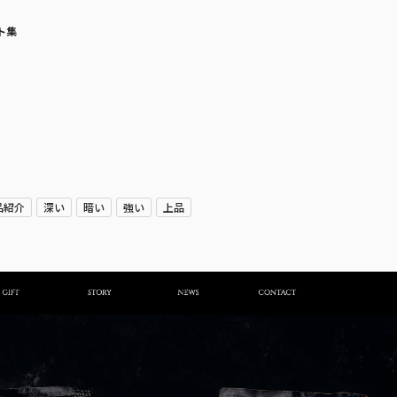
ト集
品紹介
深い
暗い
強い
上品