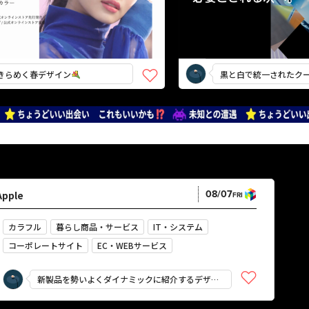
く春デザイン
黒と白で統一されたクールな
08/07
Apple
FRI
カラフル
暮らし商品・サービス
IT・システム
コーポレートサイト
EC・WEBサービス
企画・プロモーション
鮮やか
強い
にぎやか
新製品を勢いよくダイナミックに紹介するデザイ
かっこいい
スタイリッシュ
ン