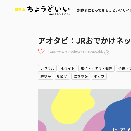
制作者にとってちょうどいいサイ
アオタビ：JRおでかけネ
https://www.jr-odekake.net/aotabi/
カラフル
ホワイト
旅行・ホテル・観光
企画・
鮮やか
明るい
にぎやか
ポップ