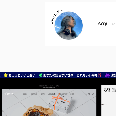
soy
SO