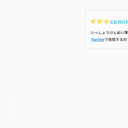
comi
いっしょうけんめい準
Twitter
で告知するの
© ippaiattena inc.