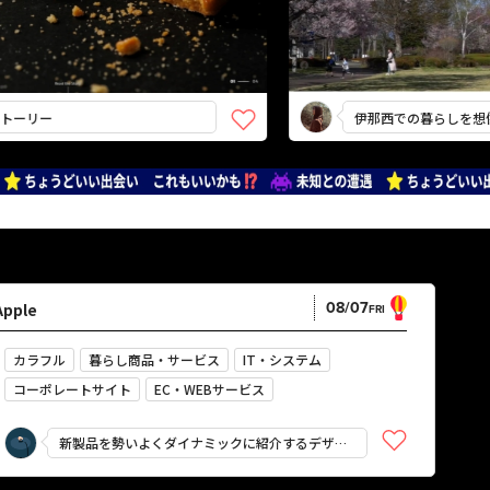
リー
伊那西での暮らしを想像し
08/07
Apple
FRI
カラフル
暮らし商品・サービス
IT・システム
コーポレートサイト
EC・WEBサービス
企画・プロモーション
鮮やか
強い
にぎやか
新製品を勢いよくダイナミックに紹介するデザイ
かっこいい
スタイリッシュ
ン