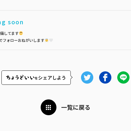
ng soon
備してます
でフォローおねがいします
シェアしよう
を
一覧に戻る