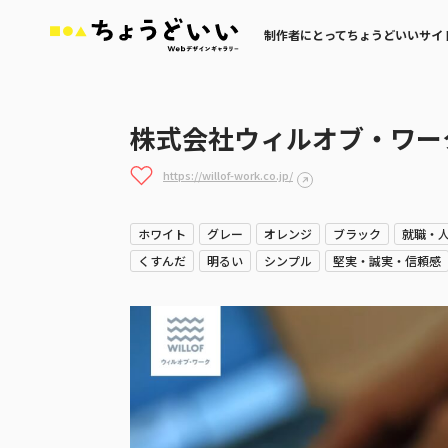
制作者にとってちょうどいいサイ
株式会社ウィルオブ・ワー
https://willof-work.co.jp/
ホワイト
グレー
オレンジ
ブラック
就職・
くすんだ
明るい
シンプル
堅実・誠実・信頼感