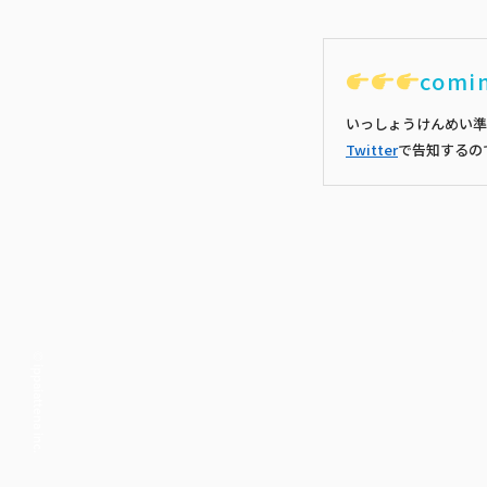
comi
いっしょうけんめい準
Twitter
で告知するの
© ippaiattena inc.