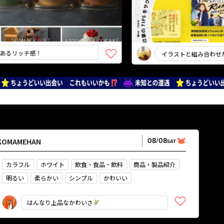
ッチ感！
イラストと組み合わせたスラ
08/08
KOMAMEHAN
SAT
カラフル
ホワイト
飲食・食品・飲料
商品・製品紹介
明るい
柔らかい
シンプル
かわいい
やさしい・ナチュラル
はんなり上品なかわいさ