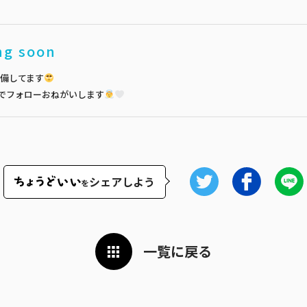
ng soon
備してます
でフォローおねがいします
シェアしよう
を
一覧に戻る