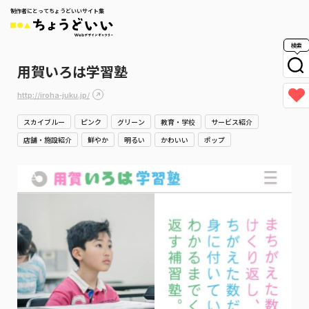
制作者にとってちょうどいいサイト集
検索
用賀いろは学習塾
http://iroha-juku.jp/
スカイブルー
ピンク
グリーン
教育・学校
サービス紹介
店舗・施設紹介
鮮やか
明るい
かわいい
ポップ