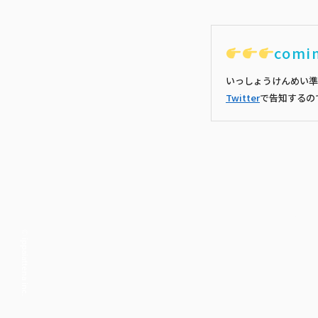
comi
いっしょうけんめい準
Twitter
で告知するの
© ippaiattena inc.