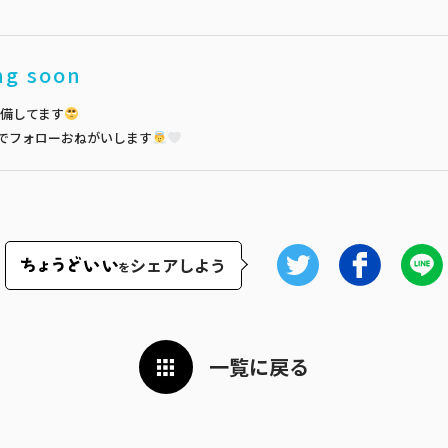
ng soon
備してます
でフォローおねがいします
シェアしよう
を
一覧に戻る