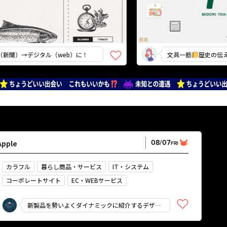
→デジタル（web）に！
文具一筋
歴史の伝え力
08/07
Apple
FRI
カラフル
暮らし商品・サービス
IT・システム
コーポレートサイト
EC・WEBサービス
企画・プロモーション
鮮やか
強い
にぎやか
新製品を勢いよくダイナミックに紹介するデザイ
かっこいい
スタイリッシュ
ン