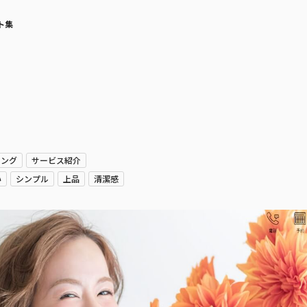
ト集
ィング
サービス紹介
い
シンプル
上品
清潔感