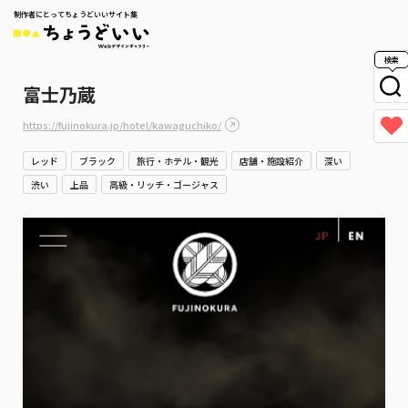
制作者にとってちょうどいいサイト集
検索
富士乃蔵
https://fujinokura.jp/hotel/kawaguchiko/
レッド
ブラック
旅行・ホテル・観光
店舗・施設紹介
深い
渋い
上品
高級・リッチ・ゴージャス