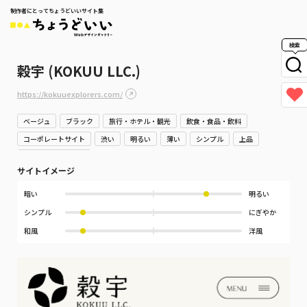
制作者にとってちょうどいいサイト集
検索
穀宇 (KOKUU LLC.)
https://kokuuexplorers.com/
ベージュ
ブラック
旅行・ホテル・観光
飲食・食品・飲料
コーポレートサイト
渋い
明るい
薄い
シンプル
上品
堅実・誠実・信頼感
サイトイメージ
暗い
明るい
シンプル
にぎやか
和風
洋風