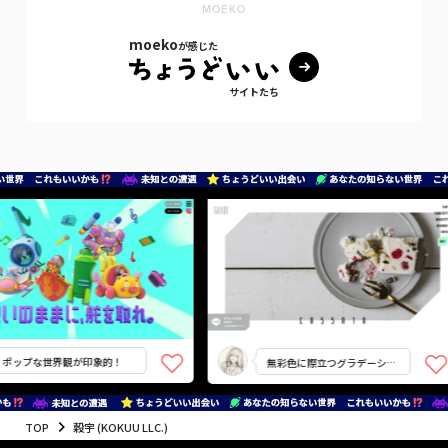
MOEKO
moeko
が感じた
サイトたち
ップな世界観が印象的！
無彩色に際立つグラデーショ
ン
TOP
穀宇 (KOKUU LLC.)