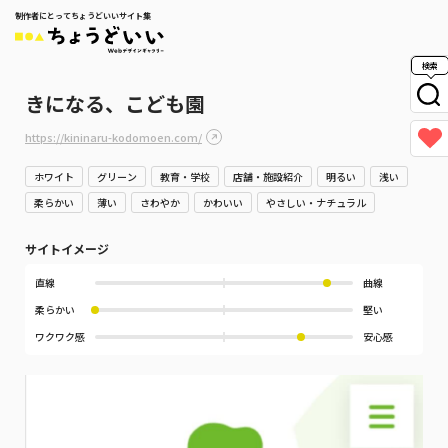
制作者にとってちょうどいいサイト集
検索
きになる、こども園
https://kininaru-kodomoen.com/
ホワイト
グリーン
教育・学校
店舗・施設紹介
明るい
浅い
柔らかい
薄い
さわやか
かわいい
やさしい・ナチュラル
サイトイメージ
直線
曲線
柔らかい
堅い
ワクワク感
安心感