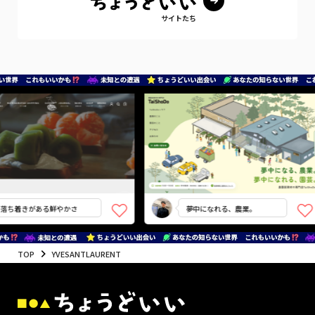
サイトたち
ち着きがある鮮やかさ
夢中になれる、農業。
TOP
YVESANTLAURENT