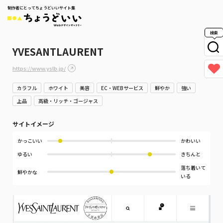
制作者にとってちょうどいいサイト集
検索
YVESANTLAURENT
https://www.yslb.jp/
カラフル
ホワイト
美容
EC・WEBサービス
鮮やか
強い
上品
高級・リッチ・ゴージャス
サイトイメージ
かっこいい
かわいい
ゆるい
きちんと
落ち着いて
鮮やかな
いる