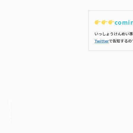
comi
いっしょうけんめい準
Twitter
で告知するの
© ippaiattena inc.