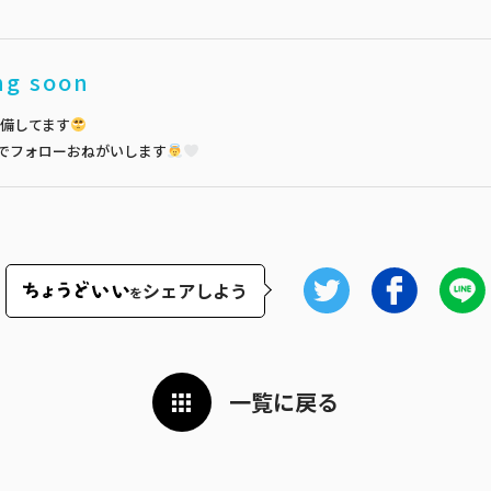
ng soon
備してます
でフォローおねがいします
シェアしよう
を
一覧に戻る