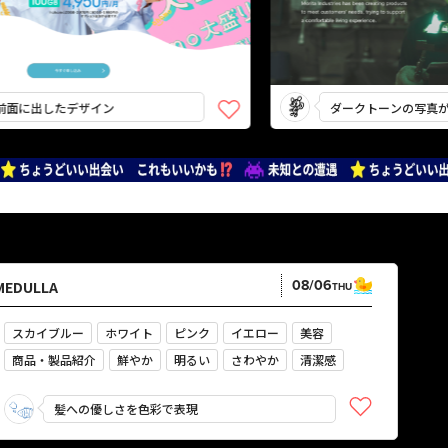
出したデザイン
ダークトーンの写真が活き
08/06
MEDULLA
THU
スカイブルー
ホワイト
ピンク
イエロー
美容
商品・製品紹介
鮮やか
明るい
さわやか
清潔感
髪への優しさを色彩で表現